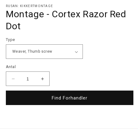
i
RUSAN: KIKKERTMONTAGE
modus
Montage - Cortex Razor Red
Dot
Type
Antal
Reducer
Øg
antallet
antallet
for
for
Find Forhandler
Montage
Montage
-
-
Cortex
Cortex
Razor
Razor
Red
Red
Dot
Dot